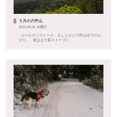
５月の六甲山
2015.05.06 水曜日
ゴールデンウイーク、久しぶりに六甲山荘でのん
びり。 夜はまだ薪ストーブに...