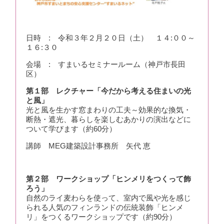
日時 : 令和３年２月２０日（土） １４:００～
１６:３０
会場 : すまいるセミナールーム（神戸市長田
区）
第１部 レクチャー「今だから考える住まいの光
と風」
光と風を生かす窓まわりの工夫～効果的な換気・
断熱・遮光、暮らしを楽しむあかりの演出などに
ついて学びます（約60分）
講師 MEG建築設計事務所 矢代 恵
第２部 ワークショップ「ヒンメリをつくって飾
ろう」
自然のライ麦わらを使って、室内で風や光を感じ
られる人気のフィンランドの伝統装飾「ヒンメ
リ」をつくるワークショップです（約90分）