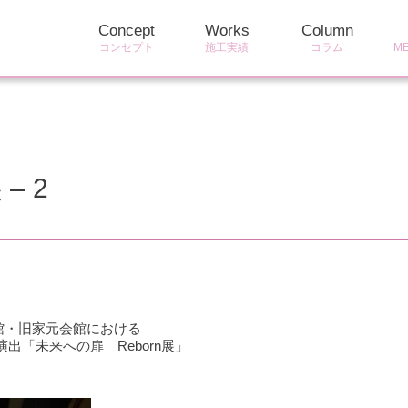
Concept
Works
Column
コンセプト
施工実績
コラム
M
– 2
館・旧家元会館における
出「未来への扉 Reborn展」