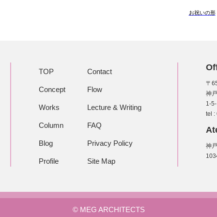
お祝いの形
Of
TOP
Contact
〒65
Concept
Flow
神
1-5
Works
Lecture & Writing
tel 
Column
FAQ
At
Blog
Privacy Policy
神
10
Profile
Site Map
© MEG ARCHITECTS