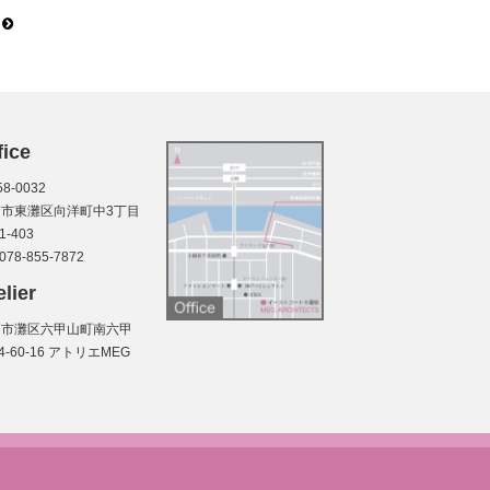
fice
8-0032
戸市東灘区向洋町中3丁目
-1-403
: 078-855-7872
elier
戸市灘区六甲山町南六甲
34-60-16 アトリエMEG