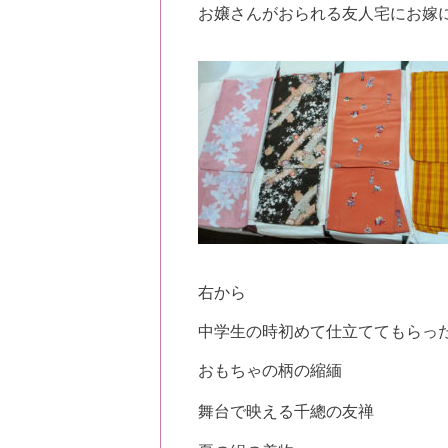
お嬢さんがおられる友人宅にお嫁
右から
中学生の時初めて仕立ててもらっ
おもちゃの柄の縮緬
舞台で映える
千總
の友禅