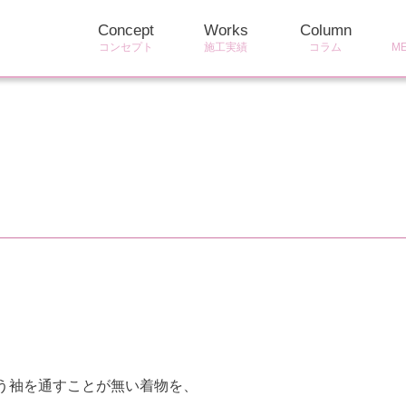
Concept
Works
Column
コンセプト
施工実績
コラム
M
う袖を通すことが無い着物を、