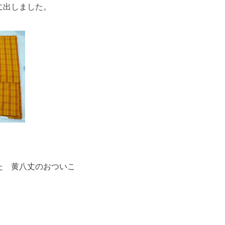
に出しました。
た 黄八丈のおついこ