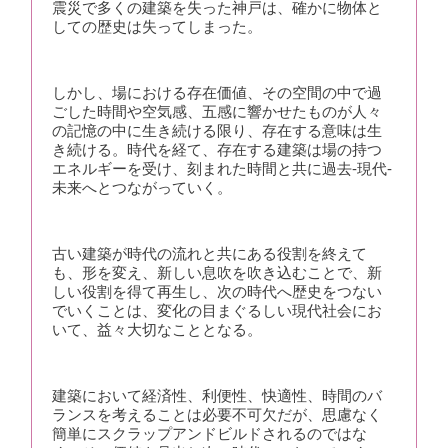
震災で多くの建築を失った神戸は、確かに物体と
しての歴史は失ってしまった。
しかし、場における存在価値、その空間の中で過
ごした時間や空気感、五感に響かせたものが人々
の記憶の中に生き続ける限り、存在する意味は生
き続ける。時代を経て、存在する建築は場の持つ
エネルギーを受け、刻まれた時間と共に過去-現代-
未来へとつながっていく。
古い建築が時代の流れと共にある役割を終えて
も、形を変え、新しい息吹を吹き込むことで、新
しい役割を得て再生し、次の時代へ歴史をつない
でいくことは、変化の目まぐるしい現代社会にお
いて、益々大切なこととなる。
建築において経済性、利便性、快適性、時間のバ
ランスを考えることは必要不可欠だが、思慮なく
簡単にスクラップアンドビルドされるのではな